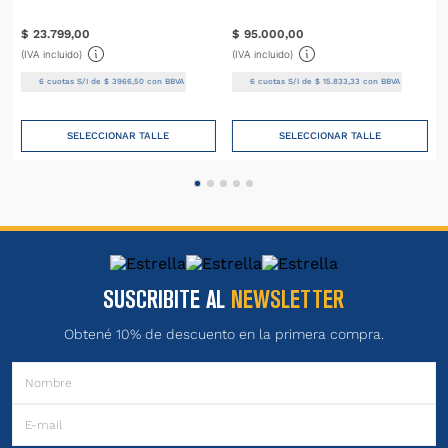
$
23
.
799
,
00
$
95
.
000
,
00
(IVA incluido)
(IVA incluido)
6
cuotas S/I de
$
3966
,
50
con BBVA
6
cuotas S/I de
$
15
.
833
,
33
con BBVA
SELECCIONAR TALLE
SELECCIONAR TALLE
SUSCRIBITE AL
NEWSLETTER
Obtené 10% de descuento en la primera compra.