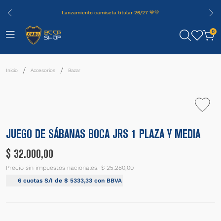
Lanzamiento camiseta titular 26/27 💙💛
0
Accesorios
Bazar
JUEGO DE SÁBANAS BOCA JRS 1 PLAZA Y MEDIA
$
32
.
000
,
00
Precio sin impuestos nacionales:
$ 25.280,00
6
cuotas S/I de
$
5333
,
33
con BBVA