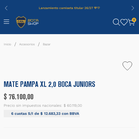
Lanzamiento camiseta titular 26/27 💙💛
0
Accesorios
Bazar
MATE PAMPA XL 2,0 BOCA JUNIORS
$
76
.
100
,
00
Precio sin impuestos nacionales:
$ 60.119,00
6
cuotas S/I de
$
12
.
683
,
33
con BBVA