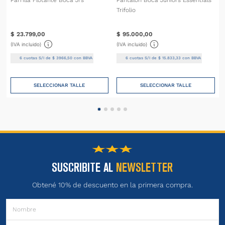
Trifolio
$
23
.
799
,
00
$
95
.
000
,
00
(IVA incluido)
(IVA incluido)
6
cuotas S/I de
$
3966
,
50
con BBVA
6
cuotas S/I de
$
15
.
833
,
33
con BBVA
SELECCIONAR TALLE
SELECCIONAR TALLE
SUSCRIBITE AL
NEWSLETTER
Obtené 10% de descuento en la primera compra.