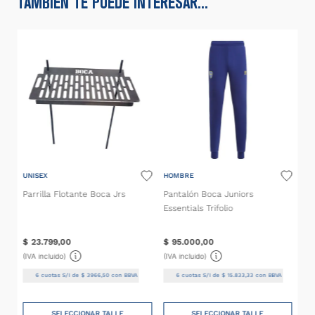
TAMBIÉN TE PUEDE INTERESAR...
UNISEX
HOMBRE
Parrilla Flotante Boca Jrs
Pantalón Boca Juniors
Essentials Trifolio
$
23
.
799
,
00
$
95
.
000
,
00
(IVA incluido)
(IVA incluido)
6
cuotas S/I de
$
3966
,
50
con BBVA
6
cuotas S/I de
$
15
.
833
,
33
con BBVA
SELECCIONAR TALLE
SELECCIONAR TALLE