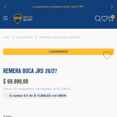
Lanzamiento camiseta titular 26/27 💙💛
0
Indumentaria
Remeras, musculosas y chombas
LANZAMIENTO
REMERA BOCA JRS 26/27
$
69
.
999
,
00
Precio sin impuestos nacionales:
$ 55.299,21
6
cuotas S/I de
$
11
.
666
,
50
con BBVA
Talle