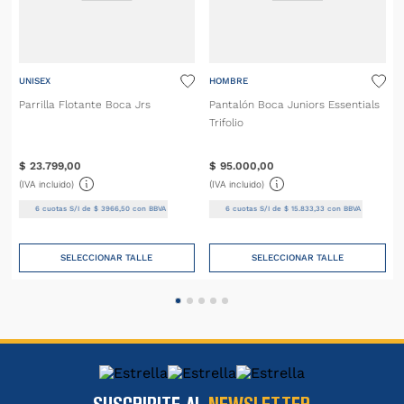
UNISEX
HOMBRE
Parrilla Flotante Boca Jrs
Pantalón Boca Juniors Essentials
Trifolio
$
23
.
799
,
00
$
95
.
000
,
00
(IVA incluido)
(IVA incluido)
6
cuotas S/I de
$
3966
,
50
con BBVA
6
cuotas S/I de
$
15
.
833
,
33
con BBVA
SELECCIONAR TALLE
SELECCIONAR TALLE