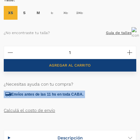
XS
S
M
L
XL
2XL
¿No encontraste tu talla?
Guía de talles
AGREGAR AL CARRITO
¿Necesitas ayuda con tu compra?
Envíos antes de las 11 hs en toda CABA.
Calculá el costo de envío
Descripción