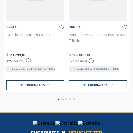
UNISEX
HOMBRE
Parrilla Flotante Boca Jrs
Pantalón Boca Juniors Essentials
Trifolio
$
23
.
799
,
00
$
95
.
000
,
00
(IVA incluido)
(IVA incluido)
6
cuotas S/I de
$
3966
,
50
con BBVA
6
cuotas S/I de
$
15
.
833
,
33
con BBVA
SELECCIONAR TALLE
SELECCIONAR TALLE