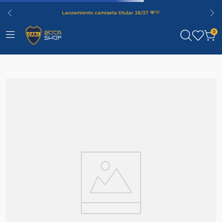
Lanzamiento camiseta titular 26/27 💙💛
0