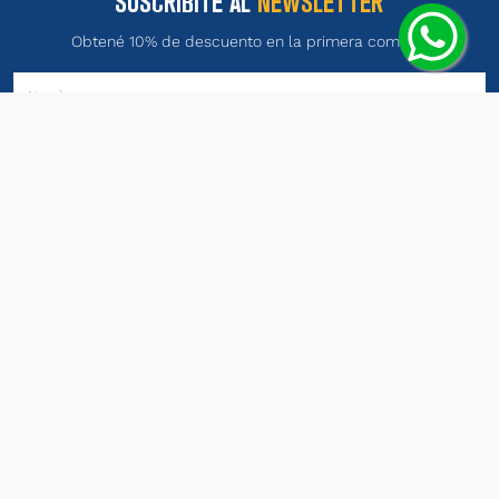
SUSCRIBITE AL
NEWSLETTER
Obtené 10% de descuento en la primera compra.
ENVIAR
Términos y Condiciones
He leído y estoy de acuerdo con
y con la
Política de Privacidad
.
PRODUCTOS
INSTITUCIONAL
LEGALES