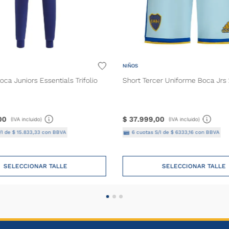
NIÑOS
oca Juniors Essentials Trifolio
Short Tercer Uniforme Boca Jrs
00
$
37
.
999
,
00
(IVA incluido)
(IVA incluido)
/I de
$
15
.
833
,
33
con BBVA
6
cuotas S/I de
$
6333
,
16
con BBVA
SELECCIONAR TALLE
SELECCIONAR TALLE