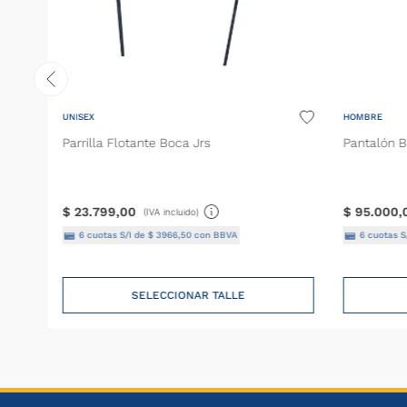
UNISEX
HOMBRE
Parrilla Flotante Boca Jrs
Pantalón B
$
23
.
799
,
00
$
95
.
000
,
(IVA incluido)
6
cuotas S/I de
$
3966
,
50
con BBVA
6
cuotas S
SELECCIONAR TALLE