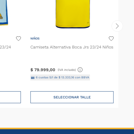
NIÑOS
 23/24
Camiseta Alternativa Boca Jrs 23/24 Niños
$
79
.
999
,
00
(IVA incluido)
6
cuotas S/I de
$
13
.
333
,
16
con BBVA
SELECCIONAR TALLE