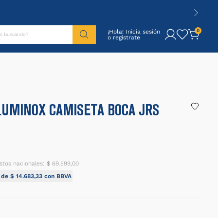
tás buscando?
0
¡Hola! Inicia sesión
UMINOX CAMISETA BOCA JRS
stos nacionales:
$ 69.599,00
I de
$
14
.
683
,
33
con BBVA