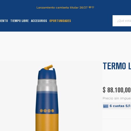
Lanzamiento camiseta titular 26/27 💙💛
¿Qué es
IENTO
TIEMPO LIBRE
ACCESORIOS
OPORTUNIDADES
TÉRMINOS MÁS BUSCADOS
.
authentic
2
.
entrenamiento
3
.
stadium
TERMO L
4
.
campera
5
.
camiseta
$
88
.
100
,
00
6
.
básquet
Precio sin impue
.
pantalon
6
cuotas S/
8
.
short
9
.
niños
0
.
buzo