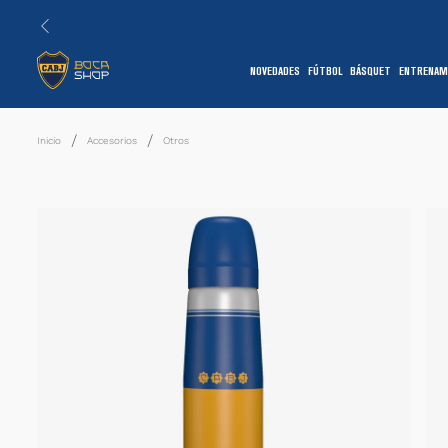
NOVEDADES
FÚTBOL
BÁSQUET
ENTRENAM
1
Accesorios
Otros
7
1