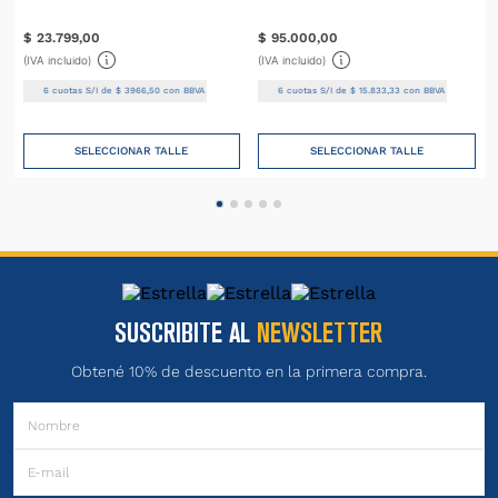
$
23
.
799
,
00
$
95
.
000
,
00
(IVA incluido)
(IVA incluido)
6
cuotas S/I de
$
3966
,
50
con BBVA
6
cuotas S/I de
$
15
.
833
,
33
con BBVA
SELECCIONAR TALLE
SELECCIONAR TALLE
SUSCRIBITE AL
NEWSLETTER
Obtené 10% de descuento en la primera compra.