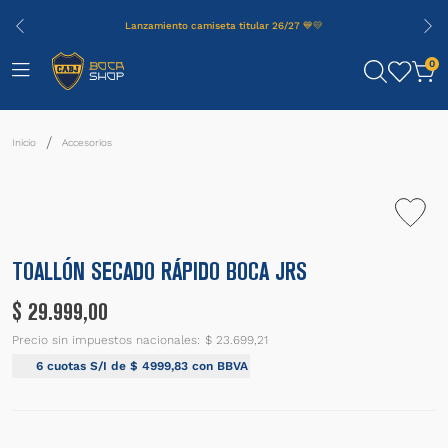
Lanzamiento camiseta titular 26/27 💙💛
0
Accesorios
TOALLÓN SECADO RÁPIDO BOCA JRS
$
29
.
999
,
00
Precio sin impuestos nacionales:
$ 23.699,21
6
cuotas S/I de
$
4999
,
83
con BBVA