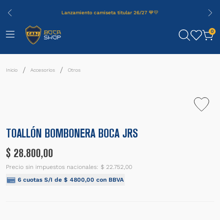
Lanzamiento camiseta titular 26/27 💙💛
0
Accesorios
Otros
TOALLÓN BOMBONERA BOCA JRS
$
28
.
800
,
00
Precio sin impuestos nacionales:
$ 22.752,00
6
cuotas S/I de
$
4800
,
00
con BBVA