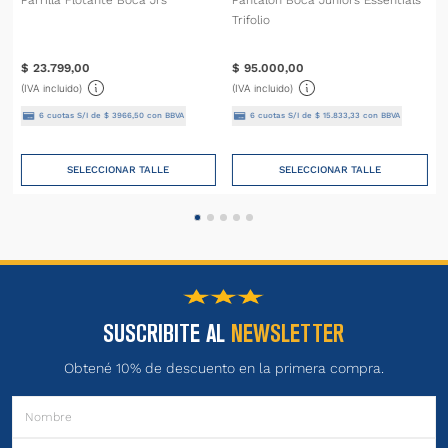
Trifolio
$
23
.
799
,
00
$
95
.
000
,
00
(IVA incluido)
(IVA incluido)
6
cuotas S/I de
$
3966
,
50
con BBVA
6
cuotas S/I de
$
15
.
833
,
33
con BBVA
SELECCIONAR TALLE
SELECCIONAR TALLE
SUSCRIBITE AL
NEWSLETTER
Obtené 10% de descuento en la primera compra.