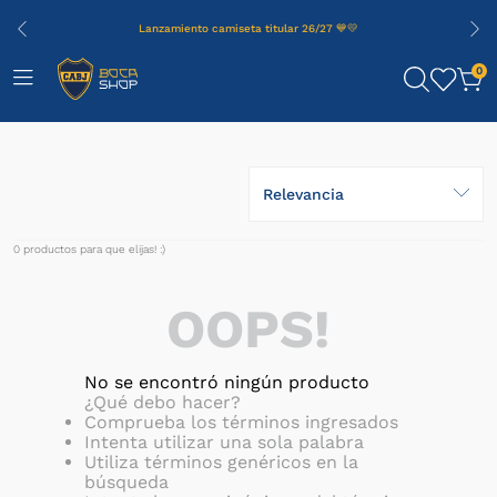
Lanzamiento camiseta titular 26/27 💙💛
0
Relevancia
0
productos
OOPS!
No se encontró ningún producto
¿Qué debo hacer?
Comprueba los términos ingresados
Intenta utilizar una sola palabra
Utiliza términos genéricos en la
búsqueda