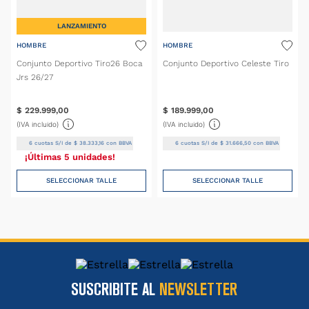
LANZAMIENTO
HOMBRE
HOMBRE
Conjunto Deportivo Tiro26 Boca
Conjunto Deportivo Celeste Tiro
Jrs 26/27
$
229
.
999
,
00
$
189
.
999
,
00
(IVA incluido)
(IVA incluido)
6
cuotas S/I de
$
38
.
333
,
16
con BBVA
6
cuotas S/I de
$
31
.
666
,
50
con BBVA
¡Últimas 5 unidades!
SELECCIONAR TALLE
SELECCIONAR TALLE
SUSCRIBITE AL
NEWSLETTER