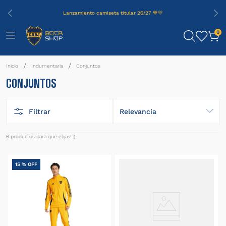
Lanzamiento camiseta titular 26/27 💙💛
0
Indumentaria
Conjuntos
CONJUNTOS
Filtrar
Relevancia
6
productos
15 %
OFF