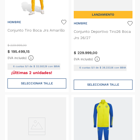
LANZAMIENTO
HOMBRE
HOMBRE
Conjunto Tiro Boca Jrs Amarillo
Conjunto Deportivo Tiro26 Boca
Jrs 26/27
$
229
.
999
,
00
$
195
.
499
,
15
$
229
.
999
,
00
(IVA incluido)
(IVA incluido)
6
cuotas S/I de
$
32
.
583
,
19
con BBVA
6
cuotas S/I de
$
38
.
333
,
16
con BBVA
¡Últimas 2 unidades!
SELECCIONAR TALLE
SELECCIONAR TALLE