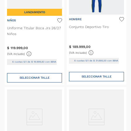
LANZAMIENTO
HOMBRE
NIÑOS
Conjunto Deportivo Tiro
Uniforme Titular Boca Jrs 26/27
Niños
$
189
.
999
,
00
$
119
.
999
,
00
(IVA incluido)
(IVA incluido)
6
cuotas S/I de
$
31
.
666
,
50
con BBVA
6
cuotas S/I de
$
19
.
999
,
83
con BBVA
SELECCIONAR TALLE
SELECCIONAR TALLE