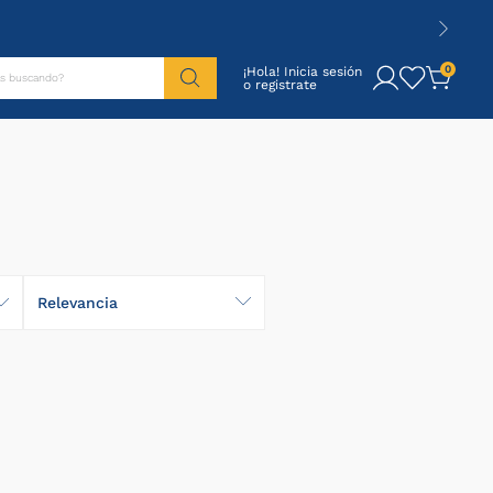
tás buscando?
0
¡Hola! Inicia sesión
Relevancia