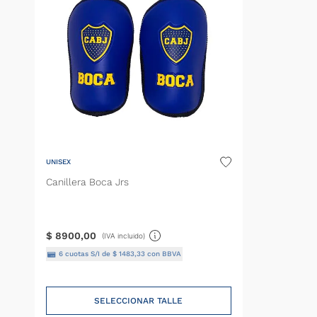
UNISEX
Canillera Boca Jrs
$
8900
,
00
(IVA incluido)
6
cuotas S/I de
$
1483
,
33
con BBVA
SELECCIONAR TALLE