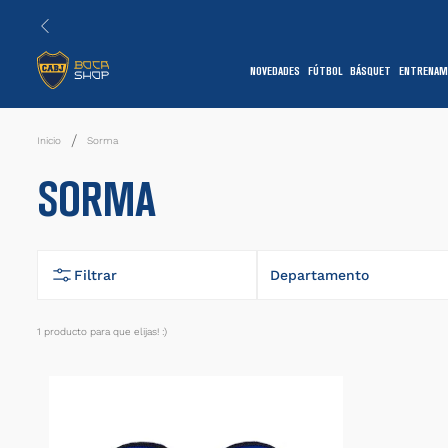
NOVEDADES
FÚTBOL
BÁSQUET
ENTRENAM
1
Sorma
SORMA
Filtrar
Departamento
Accesorios
1
producto
7
1