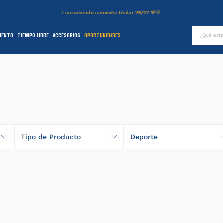
Lanzamiento camiseta titular 26/27 💙💛
¿Qué es
IENTO
TIEMPO LIBRE
ACCESORIOS
OPORTUNIDADES
TÉRMINOS MÁS BUSCADOS
.
authentic
2
.
entrenamiento
3
.
camiseta
4
.
campera
5
.
básquet
Tipo de Producto
Deporte
6
.
pantalon
Canillera
Fútbol
.
short
8
.
niños
9
.
buzo
0
.
fútbol