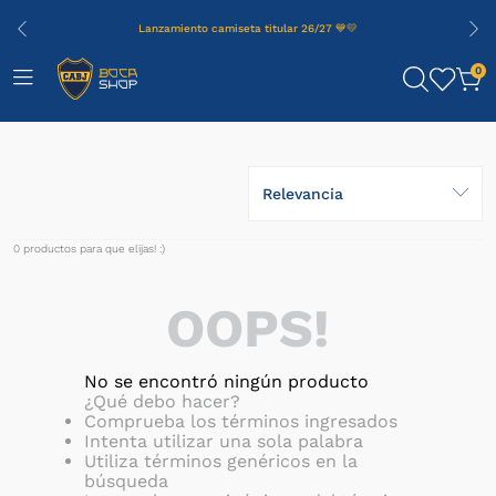
Lanzamiento camiseta titular 26/27 💙💛
0
Relevancia
0
productos
OOPS!
No se encontró ningún producto
¿Qué debo hacer?
Comprueba los términos ingresados
Intenta utilizar una sola palabra
Utiliza términos genéricos en la
búsqueda