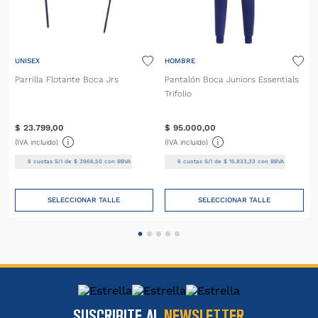
UNISEX
HOMBRE
Parrilla Flotante Boca Jrs
Pantalón Boca Juniors Essentials
Trifolio
$
23
.
799
,
00
$
95
.
000
,
00
(IVA incluido)
(IVA incluido)
6
cuotas S/I de
$
3966
,
50
con BBVA
6
cuotas S/I de
$
15
.
833
,
33
con BBVA
SELECCIONAR TALLE
SELECCIONAR TALLE
SUSCRIBITE AL
NEWSLETTER