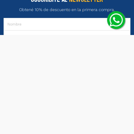
Obtené 10% de descuento en la primera compra.
ENVIAR
Términos y Condiciones
He leído y estoy de acuerdo con
y con la
Política de Privacidad
.
PRODUCTOS
INSTITUCIONAL
LEGALES