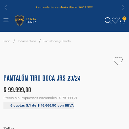
Lanzamiento camiseta titular 26/27 💙💛
0
Indumentaria
Pantalones y Shorts
PANTALÓN TIRO BOCA JRS 23/24
$
99
.
999
,
00
Precio sin impuestos nacionales:
$ 78.999,21
6
cuotas S/I de
$
16
.
666
,
50
con BBVA
Talle