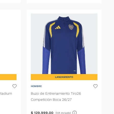
LANZAMIENTO
HOMBRE
Stadium
Buzo de Entrenamiento Tiro26
Competición Boca 26/27
$
129
.
999
,
00
(IVA incluido)