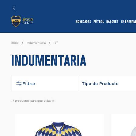
NOVEDADES
FÚTBOL
BÁSQUET
ENTRENAM
1
Indumentaria
177
INDUMENTARIA
Filtrar
Tipo de Producto
Buzo
17
productos
7
Camiseta
Campera
1