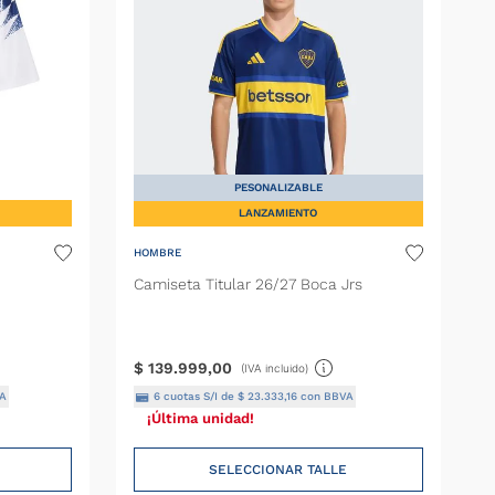
PESONALIZABLE
LANZAMIENTO
HOMBRE
Camiseta Titular 26/27 Boca Jrs
$
139
.
999
,
00
(IVA incluido)
A
6
cuotas S/I de
$
23
.
333
,
16
con BBVA
¡Última unidad!
SELECCIONAR TALLE