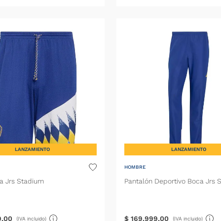
LANZAMIENTO
LANZAMIENTO
HOMBRE
a Jrs Stadium
Pantalón Deportivo Boca Jrs 
9
,
00
$
169
.
999
,
00
(IVA incluido)
(IVA incluido)