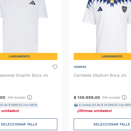
LANZAMIENTO
LANZAMIENTO
HOMBRE
asonal Graphic Boca Jrs
Camiseta Stadium Boca Jrs
00
$
149
.
999
,
00
(IVA incluido)
(IVA incluido)
S/I de
$
9999
,
83
con BBVA
6
cuotas S/I de
$
24
.
999
,
83
con BBV
 unidades!
¡Últimas unidades!
SELECCIONAR TALLE
SELECCIONAR TALLE