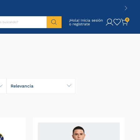
tás buscando?
0
¡Hola! Inicia sesión
Relevancia