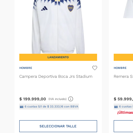
Chomba
Medias
Pantalón
Remera
Shorts
LANZAMIENTO
HOMBRE
HOMBRE
Campera Deportiva Boca Jrs Stadium
Remera Se
$
199
.
999
,
00
$
59
.
999
,
(IVA incluido)
6
cuotas S/I de
$
33
.
333
,
16
con BBVA
6
cuotas 
¡Últimas
SELECCIONAR TALLE