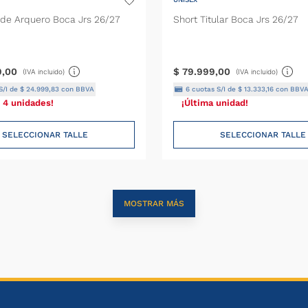
de Arquero Boca Jrs 26/27
Short Titular Boca Jrs 26/27
9
,
00
$
79
.
999
,
00
(IVA incluido)
(IVA incluido)
S/I de
$
24
.
999
,
83
con BBVA
6
cuotas S/I de
$
13
.
333
,
16
con BBV
 4 unidades!
¡Última unidad!
SELECCIONAR TALLE
SELECCIONAR TALLE
MOSTRAR MÁS