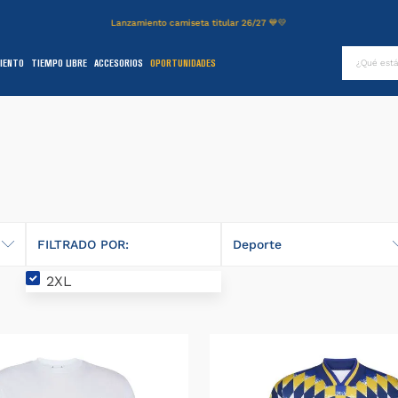
Lanzamiento camiseta titular 26/27 💙💛
¿Qué es
IENTO
TIEMPO LIBRE
ACCESORIOS
OPORTUNIDADES
TÉRMINOS MÁS BUSCADOS
.
authentic
2
.
entrenamiento
3
.
stadium
4
.
campera
5
.
camiseta
FILTRADO POR:
Deporte
6
.
básquet
2XL
Fútbol
.
pantalon
8
.
short
9
.
niños
0
.
buzo