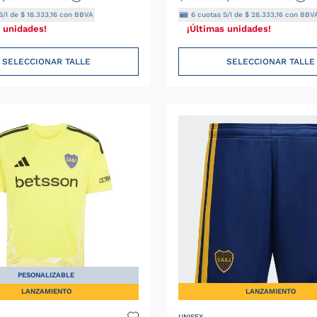
S/I de
$
18
.
333
,
16
con BBVA
6
cuotas S/I de
$
28
.
333
,
16
con BBV
 unidades!
¡Últimas unidades!
SELECCIONAR TALLE
SELECCIONAR TALLE
PESONALIZABLE
LANZAMIENTO
LANZAMIENTO
UNISEX