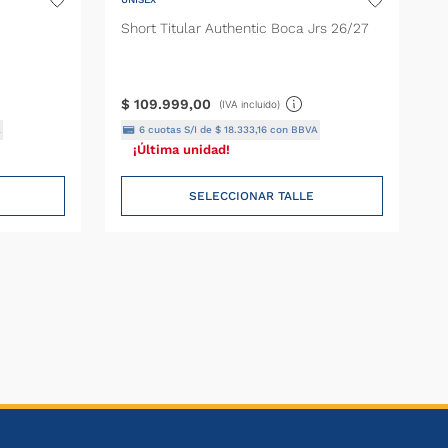
Short Titular Authentic Boca Jrs 26/27
$
109
.
999
,
00
(IVA incluido)
A
6
cuotas S/I de
$
18
.
333
,
16
con BBVA
¡Última unidad!
SELECCIONAR TALLE