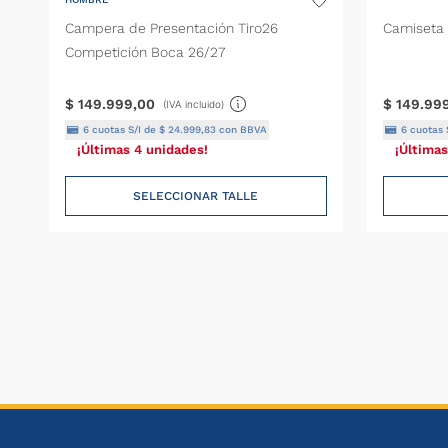
Campera de Presentación Tiro26
Camiseta 
Competición Boca 26/27
$
149
.
999
,
00
$
149
.
99
(IVA incluido)
6
cuotas S/I de
$
24
.
999
,
83
con BBVA
6
cuotas 
¡Últimas 4 unidades!
¡Últimas
SELECCIONAR TALLE