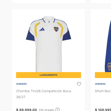
LANZAMIENTO
HOMBRE
HOMBRE
Chomba Tiro26 Competición Boca
Short Boc
26/27
$
89
.
999
,
00
$
109
.
99
(IVA incluido)