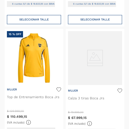
6
cuotas S/I de
$
19
.
833
,
19
con BBVA
6
cuotas S/I de
$
19
.
833
,
19
con BBVA
SELECCIONAR TALLE
SELECCIONAR TALLE
15 %
OFF
MUJER
MUJER
Top de Entrenamiento Boca Jrs
Calza 3 tiras Boca Jrs
$
129
.
999
,
00
$
79
.
999
,
00
$
110
.
499
,
15
$
67
.
999
,
15
(IVA incluido)
(IVA incluido)