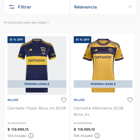
Filtrar
Relevancia
24
productos
15 %
OFF
15 %
OFF
PESONALIZABLE
PESONALIZABLE
MUJER
MUJER
Camiseta Titular Boca Jrs 25/26
Camiseta Alternativa 25/26
Boca Jrs
$
139
.
999
,
00
$
139
.
999
,
00
$
118
.
999
,
15
$
118
.
999
,
15
(IVA incluido)
(IVA incluido)