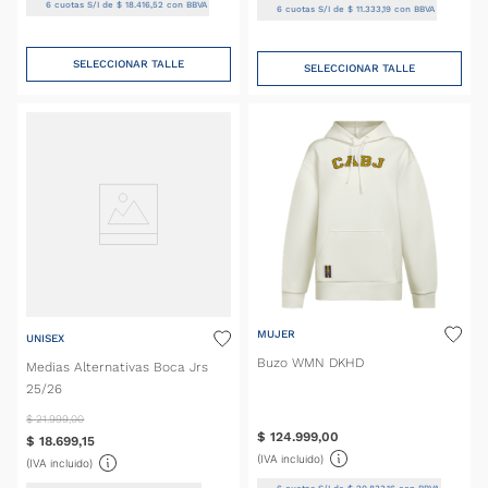
6
cuotas S/I de
$
18
.
416
,
52
con BBVA
6
cuotas S/I de
$
11
.
333
,
19
con BBVA
SELECCIONAR TALLE
SELECCIONAR TALLE
MUJER
UNISEX
Buzo WMN DKHD
Medias Alternativas Boca Jrs
25/26
$
21
.
999
,
00
$
124
.
999
,
00
$
18
.
699
,
15
(IVA incluido)
(IVA incluido)