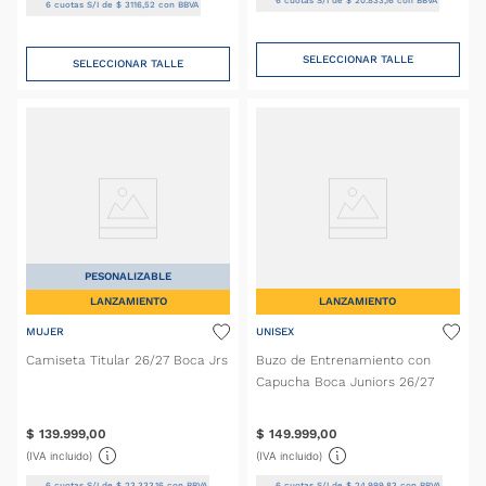
6
cuotas S/I de
$
20
.
833
,
16
con BBVA
6
cuotas S/I de
$
3116
,
52
con BBVA
SELECCIONAR TALLE
SELECCIONAR TALLE
PESONALIZABLE
LANZAMIENTO
LANZAMIENTO
MUJER
UNISEX
Camiseta Titular 26/27 Boca Jrs
Buzo de Entrenamiento con
Capucha Boca Juniors 26/27
$
139
.
999
,
00
$
149
.
999
,
00
(IVA incluido)
(IVA incluido)
6
cuotas S/I de
$
23
.
333
,
16
con BBVA
6
cuotas S/I de
$
24
.
999
,
83
con BBVA