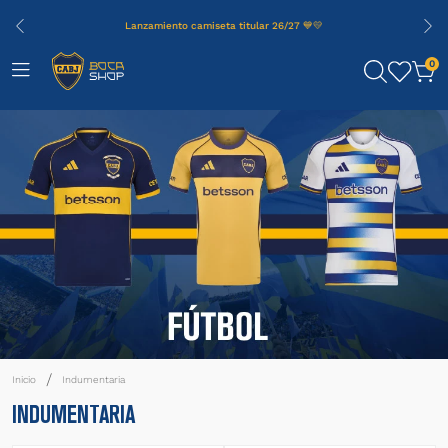
Lanzamiento camiseta titular 26/27 💙💛
0
Indumentaria
INDUMENTARIA