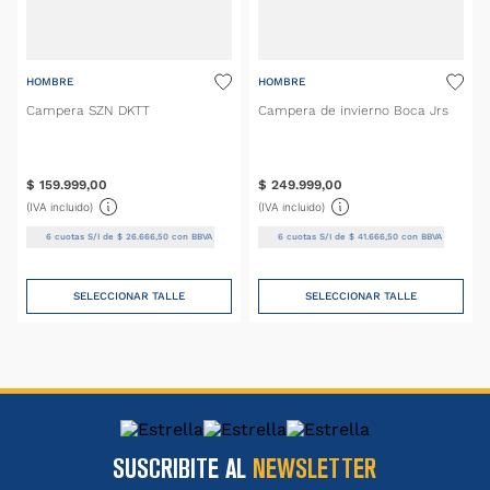
HOMBRE
HOMBRE
Campera SZN DKTT
Campera de invierno Boca Jrs
$
159
.
999
,
00
$
249
.
999
,
00
(IVA incluido)
(IVA incluido)
6
cuotas S/I de
$
26
.
666
,
50
con BBVA
6
cuotas S/I de
$
41
.
666
,
50
con BBVA
SELECCIONAR TALLE
SELECCIONAR TALLE
SUSCRIBITE AL
NEWSLETTER