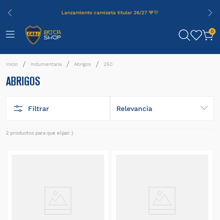
Lanzamiento camiseta titular 26/27 💙💛
0
Indumentaria
Abrigos
250
ABRIGOS
Filtrar
Relevancia
2
productos