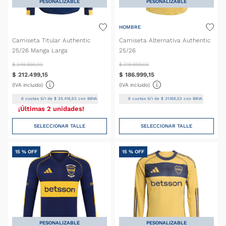
PESONALIZABLE
PESONALIZABLE
HOMBRE
Camiseta Titular Authentic
Camiseta Alternativa Authentic
25/26 Manga Larga
25/26
$
249
.
999
,
00
$
219
.
999
,
00
$
212
.
499
,
15
$
186
.
999
,
15
(IVA incluido)
(IVA incluido)
6
cuotas S/I de
$
35
.
416
,
52
con BBVA
6
cuotas S/I de
$
31
.
166
,
52
con BBVA
¡Últimas 2 unidades!
SELECCIONAR TALLE
SELECCIONAR TALLE
15 %
OFF
15 %
OFF
PESONALIZABLE
PESONALIZABLE