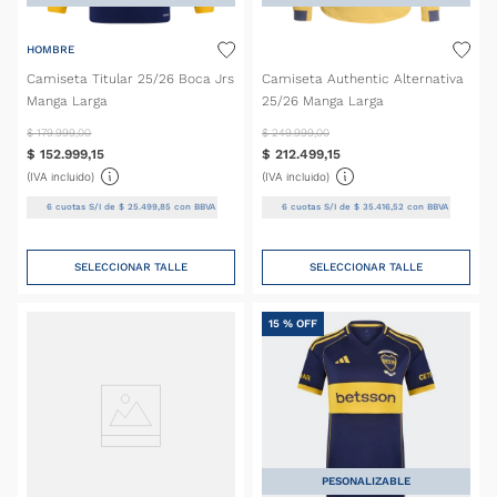
HOMBRE
Camiseta Titular 25/26 Boca Jrs
Camiseta Authentic Alternativa
Manga Larga
25/26 Manga Larga
$
179
.
999
,
00
$
249
.
999
,
00
$
152
.
999
,
15
$
212
.
499
,
15
(IVA incluido)
(IVA incluido)
6
cuotas S/I de
$
25
.
499
,
85
con BBVA
6
cuotas S/I de
$
35
.
416
,
52
con BBVA
SELECCIONAR TALLE
SELECCIONAR TALLE
15 %
OFF
PESONALIZABLE