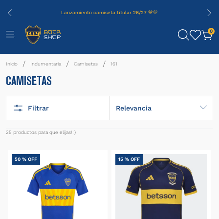
Lanzamiento camiseta titular 26/27 💙💛
0
Indumentaria
Camisetas
161
CAMISETAS
Filtrar
Relevancia
25
productos
50 %
OFF
15 %
OFF