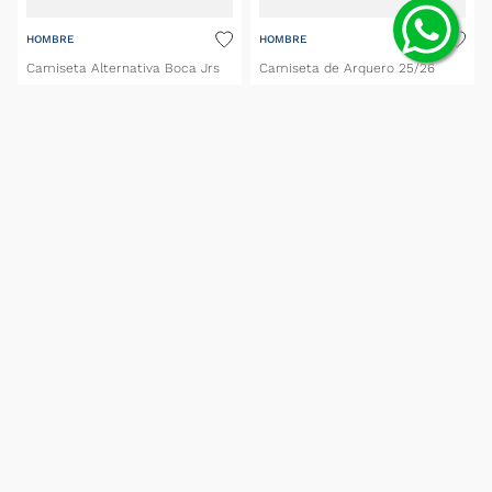
HOMBRE
HOMBRE
Camiseta Alternativa Boca Jrs
Camiseta de Arquero 25/26
25/26
Boca Jrs
$
149
.
999
,
00
$
149
.
999
,
00
$
127
.
499
,
15
$
127
.
499
,
15
(IVA incluido)
(IVA incluido)
6
cuotas S/I de
$
21
.
249
,
85
con BBVA
6
cuotas S/I de
$
21
.
249
,
85
con BBVA
SELECCIONAR TALLE
SELECCIONAR TALLE
MOSTRAR MÁS