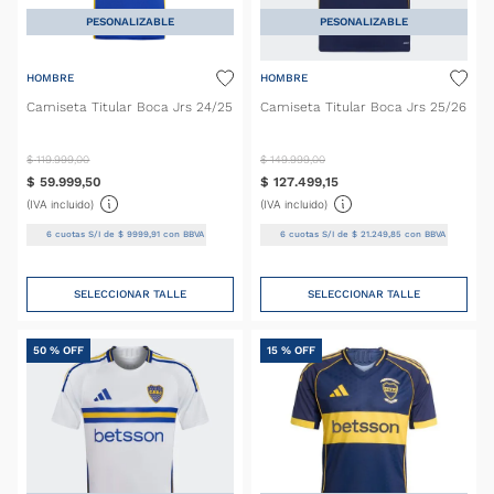
PESONALIZABLE
PESONALIZABLE
HOMBRE
HOMBRE
Camiseta Titular Boca Jrs 24/25
Camiseta Titular Boca Jrs 25/26
$
119
.
999
,
00
$
149
.
999
,
00
$
59
.
999
,
50
$
127
.
499
,
15
(IVA incluido)
(IVA incluido)
6
cuotas S/I de
$
9999
,
91
con BBVA
6
cuotas S/I de
$
21
.
249
,
85
con BBVA
SELECCIONAR TALLE
SELECCIONAR TALLE
50 %
OFF
15 %
OFF