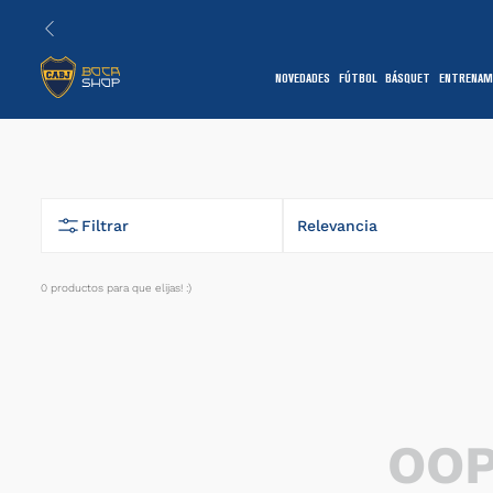
NOVEDADES
FÚTBOL
BÁSQUET
ENTRENAM
1
Filtrar
Relevancia
0
productos
7
OOP
1