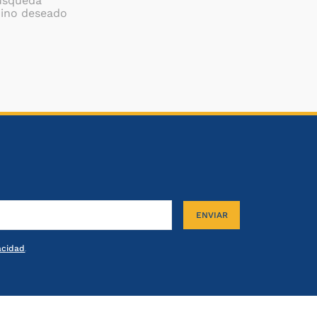
búsqueda
mino deseado
ENVIAR
vacidad
.