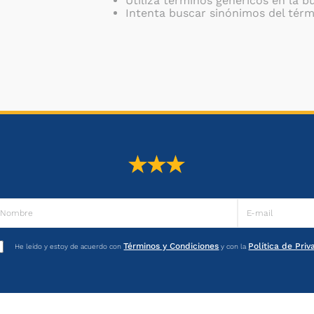
Utiliza términos genéricos en la 
Intenta buscar sinónimos del tér
Términos y Condiciones
Política de Pri
He leído y estoy de acuerdo con
y con la