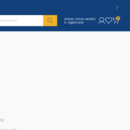
tás buscando?
0
¡Hola! Inicia sesión
os