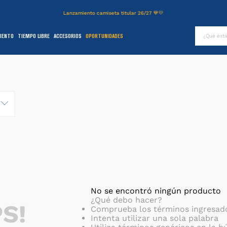
Lanzamiento camiseta titular 26/27 💙💛
¿Qué es
IENTO
TIEMPO LIBRE
ACCESORIOS
OPORTUNIDADES
TÉRMINOS MÁS BUSCADOS
.
authentic
2
.
entrenamiento
3
.
stadium
4
.
camiseta
5
.
campera
6
.
básquet
.
pantalon
8
.
short
No se encontró ningún producto
¿Qué debo hacer?
S!
9
.
niños
Comprueba los términos ingresad
Intenta utilizar una sola palabra
0
.
buzo