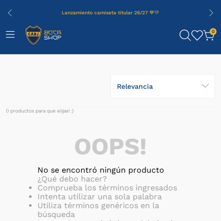
Lanzamiento camiseta titular 26/27 💙💛
0
Relevancia
0
productos
OOPS!
No se encontró ningún producto
¿Qué debo hacer?
Comprueba los términos ingresados
Intenta utilizar una sola palabra
Utiliza términos genéricos en la
búsqueda