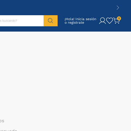
tás buscando?
0
¡Hola! Inicia sesión
os