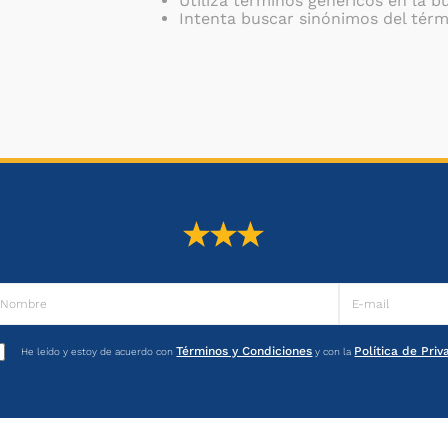
Utiliza términos genéricos en la 
Intenta buscar sinónimos del tér
Términos y Condiciones
Política de Pri
He leído y estoy de acuerdo con
y con la