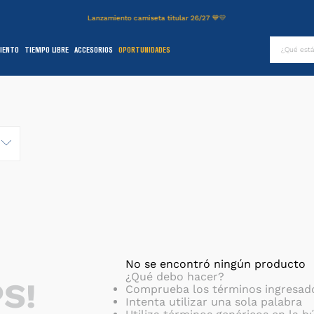
Lanzamiento camiseta titular 26/27 💙💛
¿Qué es
IENTO
TIEMPO LIBRE
ACCESORIOS
OPORTUNIDADES
TÉRMINOS MÁS BUSCADOS
.
authentic
2
.
entrenamiento
3
.
stadium
4
.
camiseta
5
.
campera
6
.
básquet
.
pantalon
8
.
short
No se encontró ningún producto
¿Qué debo hacer?
S!
9
.
niños
Comprueba los términos ingresad
Intenta utilizar una sola palabra
0
.
buzo