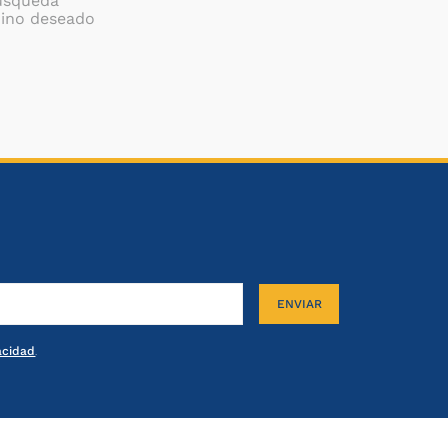
búsqueda
mino deseado
ENVIAR
vacidad
.