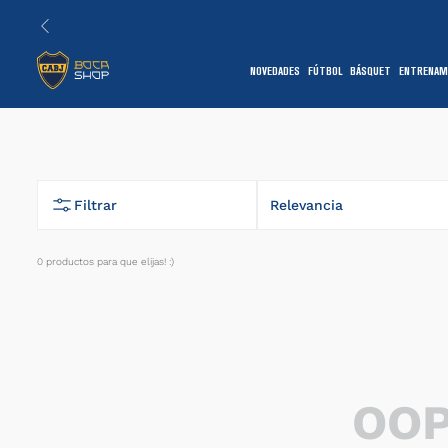
NOVEDADES
FÚTBOL
BÁSQUET
ENTRENAM
1
Filtrar
Relevancia
0
productos
7
OOP
1