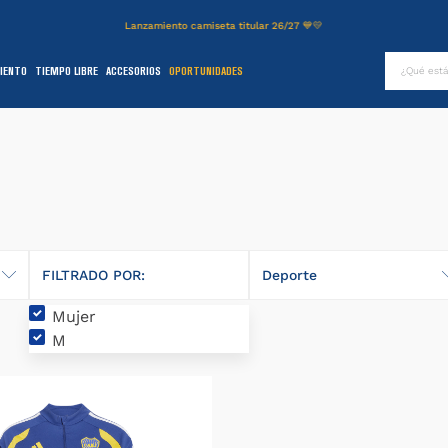
Lanzamiento camiseta titular 26/27 💙💛
¿Qué es
IENTO
TIEMPO LIBRE
ACCESORIOS
OPORTUNIDADES
TÉRMINOS MÁS BUSCADOS
.
authentic
2
.
entrenamiento
3
.
stadium
4
.
campera
5
.
camiseta
FILTRADO POR:
Deporte
6
.
básquet
Mujer
Fútbol
.
pantalon
M
8
.
short
9
.
niños
0
.
buzo