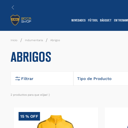
NOVEDADES
FÚTBOL
BÁSQUET
ENTRENAM
1
Indumentaria
Abrigos
ABRIGOS
Filtrar
Tipo de Producto
Buzo
2
productos
7
Top
15 %
OFF
1