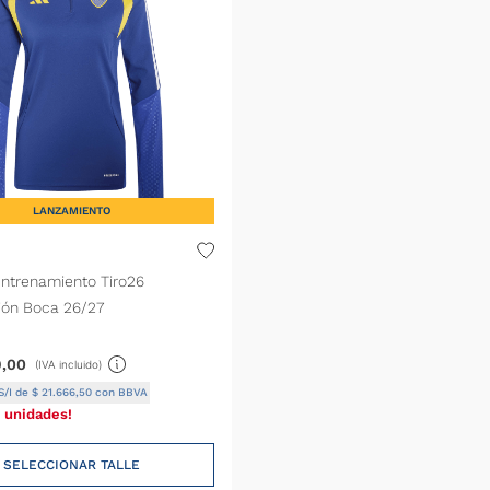
LANZAMIENTO
ntrenamiento Tiro26
ión Boca 26/27
9
,
00
(IVA incluido)
S/I de
$
21
.
666
,
50
con BBVA
 unidades!
SELECCIONAR TALLE