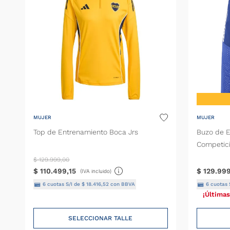
MUJER
MUJER
Top de Entrenamiento Boca Jrs
Buzo de E
Competic
$
129
.
999
,
00
$
110
.
499
,
15
$
129
.
99
(IVA incluido)
6
cuotas S/I de
$
18
.
416
,
52
con BBVA
6
cuotas 
¡Últimas
SELECCIONAR TALLE