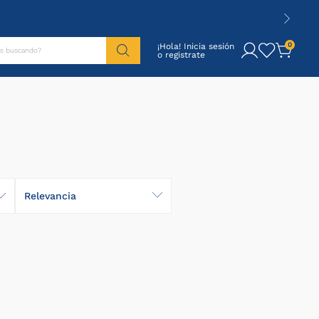
tás buscando?
0
¡Hola! Inicia sesión
Relevancia