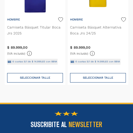
HOMBRE
HOMBRE
Camiseta Básquet Titular Boca
Camiseta Básquet Alternativa
Jrs 2025
Boca Jrs 24/25
$
89
.
999
,
00
$
89
.
999
,
00
(IVA incluido)
(IVA incluido)
6
cuotas S/I de
$
14
.
999
,
83
con BBVA
6
cuotas S/I de
$
14
.
999
,
83
con BBVA
SELECCIONAR TALLE
SELECCIONAR TALLE
SUSCRIBITE AL
NEWSLETTER