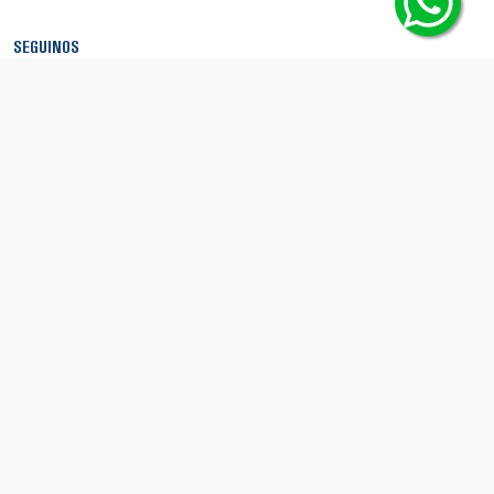
SEGUINOS
MEDIOS DE PAGO
SEGURIDAD
© Copyright 2026 - Boca Shop. Todos los derechos reservados