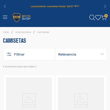
Lanzamiento camiseta titular 26/27 💙💛
0
Indumentaria
Camisetas
CAMISETAS
Filtrar
Relevancia
4
productos