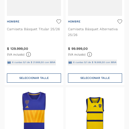
HOMBRE
HOMBRE
Camiseta Básquet Titular 25/26
Camiseta Básquet Alternativa
25/26
$
129
.
999
,
00
$
99
.
999
,
00
(IVA incluido)
(IVA incluido)
6
cuotas S/I de
$
21
.
666
,
50
con BBVA
6
cuotas S/I de
$
16
.
666
,
50
con BBVA
SELECCIONAR TALLE
SELECCIONAR TALLE