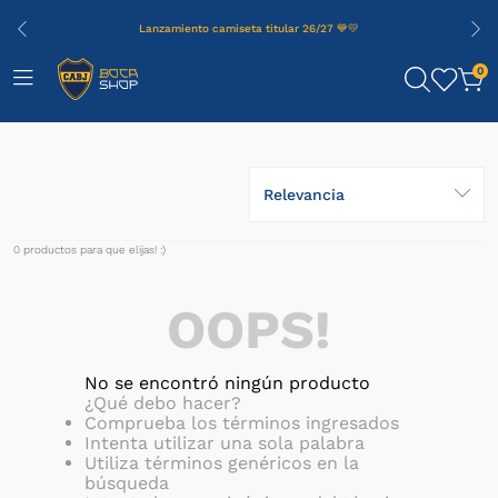
Lanzamiento camiseta titular 26/27 💙💛
0
Relevancia
0
productos
OOPS!
No se encontró ningún producto
¿Qué debo hacer?
Comprueba los términos ingresados
Intenta utilizar una sola palabra
Utiliza términos genéricos en la
búsqueda